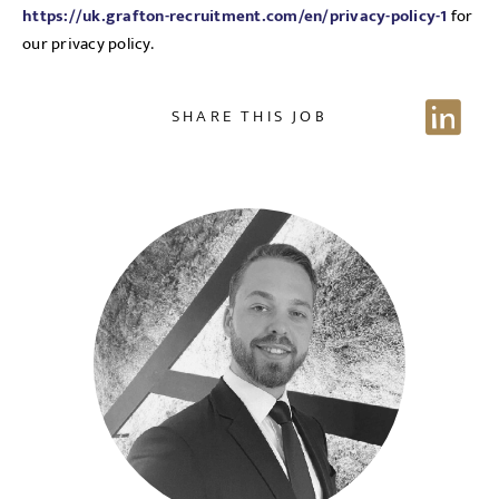
https://uk.grafton-recruitment.com/en/privacy-policy-1
for
our privacy policy.
SHARE THIS JOB
Send me a message
NAME
EMAIL ADDRESS
*
Sign up for job alerts