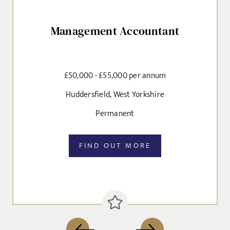
CANCEL
Management Accountant
Agree to our privacy policy
I agree to the
Privacy Policy
£50,000 - £55,000 per annum
Huddersfield, West Yorkshire
SEND
Permanent
FIND OUT MORE